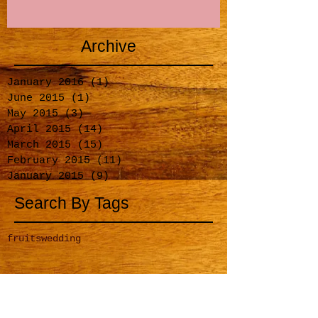
Archive
January 2016
(1)
1 post
June 2015
(1)
1 post
May 2015
(3)
3 posts
April 2015
(14)
14 posts
March 2015
(15)
15 posts
February 2015
(11)
11 posts
January 2015
(9)
9 posts
Search By Tags
fruits
wedding