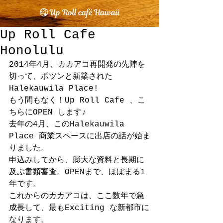
Up Roll Cafe
Honolulu
2014年4月、カカアコ再開発の先陣を
切って、ポツンと新築された
Halekauwila Place! 
もう間もなく！Up Roll Cafe 、こ
ちらにOPEN します♪ 
去年の4月、このHalekauwila 
Place 商業スペースに出店の話が始ま
りました。 
申込みしてから、膨大な資料と長期に
及ぶ書類審査。OPENまで、ほぼまる1
年です。 
これからのカカアコは、ここ数年で急
成長して、最もExciting な新都市に
なります。 