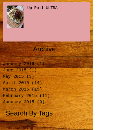
Up Roll ULTRA
Archive
January 2016
(1)
1 post
June 2015
(1)
1 post
May 2015
(3)
3 posts
April 2015
(14)
14 posts
March 2015
(15)
15 posts
February 2015
(11)
11 posts
January 2015
(9)
9 posts
Search By Tags
fruits
wedding