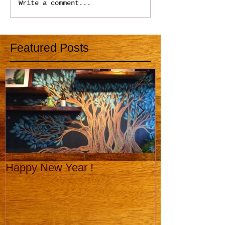
Write a comment...
Featured Posts
Happy New Year !
Roll or Bowl ?